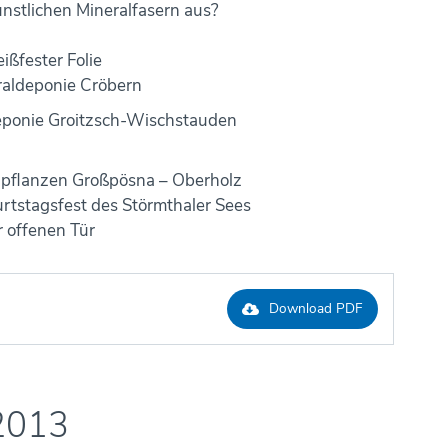
stlichen Mineralfasern aus?
ßfester Folie
raldeponie Cröbern
 Deponie Groitzsch-Wischstauden
zpflanzen Großpösna – Oberholz
tstagsfest des Störmthaler Sees
r offenen Tür
Download PDF
2013