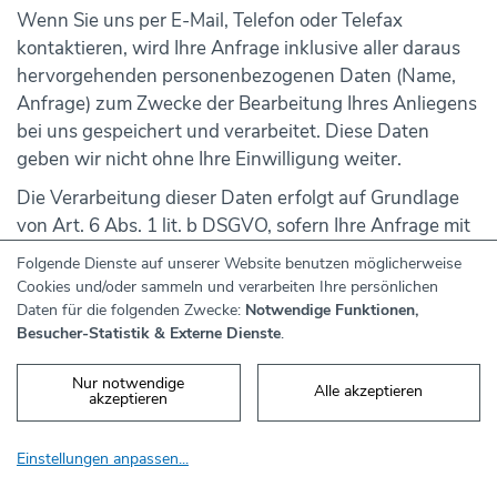
Wenn Sie uns per E-Mail, Telefon oder Telefax
kontaktieren, wird Ihre Anfrage inklusive aller daraus
hervorgehenden personenbezogenen Daten (Name,
Anfrage) zum Zwecke der Bearbeitung Ihres Anliegens
bei uns gespeichert und verarbeitet. Diese Daten
geben wir nicht ohne Ihre Einwilligung weiter.
Die Verarbeitung dieser Daten erfolgt auf Grundlage
von Art. 6 Abs. 1 lit. b DSGVO, sofern Ihre Anfrage mit
der Erfüllung eines Vertrags zusammenhängt oder zur
Folgende Dienste auf unserer Website benutzen möglicherweise
Durchführung vorvertraglicher Maßnahmen
Cookies und/oder sammeln und verarbeiten Ihre persönlichen
erforderlich ist. In allen übrigen Fällen beruht die
Daten für die folgenden Zwecke:
Notwendige Funktionen,
Besucher-Statistik & Externe Dienste
.
Verarbeitung auf unserem berechtigten Interesse an
der effektiven Bearbeitung der an uns gerichteten
Nur notwendige
Anfragen (Art. 6 Abs. 1 lit. f DSGVO) oder auf Ihrer
Alle akzeptieren
akzeptieren
Einwilligung (Art. 6 Abs. 1 lit. a DSGVO) sofern diese
abgefragt wurde; die Einwilligung ist jederzeit
Einstellungen anpassen
...
widerrufbar.