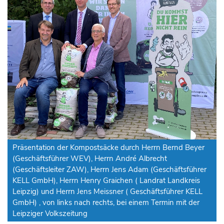
Präsentation der Kompostsäcke durch Herrn Bernd Beyer
(Geschäftsführer WEV), Herrn André Albrecht
(Geschäftsleiter ZAW), Herrn Jens Adam (Geschäftsführer
KELL GmbH), Herrn Henry Graichen ( Landrat Landkreis
Leipzig) und Herrn Jens Meissner ( Geschäftsführer KELL
GmbH) , von links nach rechts, bei einem Termin mit der
Leipziger Volkszeitung